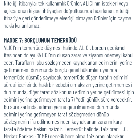
Niteliği itibarıyla; tek kullanımlık ürünler, ALICI'nın istekleri veya
açıkça onun kişisel ihtiyaçları doğrultusunda hazırlanan, niteliği
itibariyle geri gönderilmeye elverişli olmayan ürünler için cayma
hakkı kullanılamaz.
MADDE 7: BORÇLUNUN TEMERRÜDÜ
ALICI'nın temerrüde düşmesi halinde, ALICI, borcun gecikmeli
ifasından dolayı SATICI'nın oluşan zarar ve ziyanını ödemeyi kabul
eder. Tarafların işbu sözleşmeden kaynaklanan edimlerini yerine
getirmemesi durumunda borçlu genel hükümler uyarınca
temerrüde düşmüş sayılacak, temerrüde düşen tarafın edimini
süresi içerisinde haklı bir sebebi olmaksızın yerine getirmemesi
durumunda, diğer taraf söz konusu edimin yerine getirilmesi için
edimini yerine getirmeyen tarafa 7 (Yedi) günlük süre verecektir.
Bu süre zarfında, edimin yerine getirilmemesi durumunda
edimini yerine getirmeyen taraf sözleşmeden dönüp
sözleşmenin ifa edilmemesinden kaynaklanan zararını karşı
tarafa ödetme hakkını haizdir. Temerrüt halinde, faiz oranı T.C.
Merkez Bankası (TCMB) gecelik borç alma faiz oranı olacaktır.