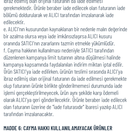
ibraz edilmiş olan orijinal faturanın da iade edilmesi
gerekmektedir. Ürünle beraber iade edilecek olan faturanın iade
bölümü doldurularak ve ALICI tarafından imzalanarak iade
edilecektir.
e. ALICI'nın kusurundan kaynaklanan bir nedenle malın değerinde
bir azalma olursa veya iade imkânsızlaşırsa ALICI kusuru
oranında SATICI'nın zararlarını tazmin etmekle yükümlüdür.
f. Cayma hakkının kullanılması nedeniyle SATICI tarafından
düzenlenen kampanya limit tutarının altına düşülmesi halinde
kampanya kapsamında faydalanılan indirim miktarı iptal edilir.
Ürün SATICI'ya iade edilirken, ürünün teslimi sırasında ALICI'ya
ibraz edilmiş olan orijinal faturanın da iade edilmesi gerekmekte
olup faturanın ürünle birlikte gönderilmemesi durumunda iade
işlemi gerçekleştirilmeyecek, ürün aynı şekilde karşı ödemeli
olarak ALICI'ya geri gönderilecektir. Ürünle beraber iade edilecek
olan faturanın üzerine de "iade faturasıdır" ibaresi yazılıp ALICI
tarafından imzalanacaktır.
MADDE 6: CAYMA HAKKI KULLANILAMAYACAK ÜRÜNLER