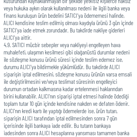
kusurundan kaynaklanmayan bir şekilde yetkisiz kişilerce haksız
veya hukuka aykırı olarak kullanılması nedeni ile ilgili banka veya
finans kuruluşun ürün bedelini SATICI'ya ödememesi halinde,
ALICI kendisine teslim edilmiş olması kaydıyla ürünü 3 gün içinde
SATICI'ya iade etmek zorundadır. Bu takdirde nakliye giderleri
ALICI'ya aittir.
4.9. SATICI mücbir sebepler veya nakliyeyi engelleyen hava
muhalefeti, ulaşımın kesilmesi gibi olağanüstü durumlar nedeni
ile sözleşme konusu ürünü süresi içinde teslim edemez ise,
durumu ALICI'ya bildirmekle yükümlüdür. Bu takdirde ALICI
siparişin iptal edilmesini, sözleşme konusu ürünün varsa emsali
ile değiştirilmesini ve/veya teslimat süresinin engelleyici
durumun ortadan kalkmasına kadar ertelenmesi haklarından
birini kullanabilir. ALICI'nın siparişi iptal etmesi halinde ödediği
toplam tutar 10 gün içinde kendisine nakden ve defaten ödenir.
ALICI'nın kredi kartı ile yaptığı ödemelerde ise, ürün tutarı,
siparişin ALICI tarafından iptal edilmesinden sonra 7 gün
içerisinde ilgili bankaya iade edilir. Bu tutarın bankaya
iadesinden sonra ALICI hesaplarına yansıması tamamen banka