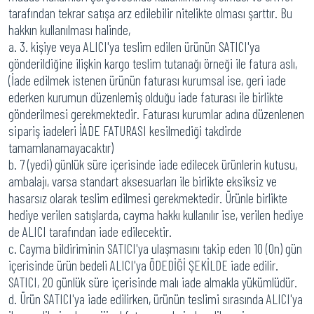
tarafından tekrar satışa arz edilebilir nitelikte olması şarttır. Bu
hakkın kullanılması halinde,
a. 3. kişiye veya ALICI'ya teslim edilen ürünün SATICI'ya
gönderildiğine ilişkin kargo teslim tutanağı örneği ile fatura aslı,
(İade edilmek istenen ürünün faturası kurumsal ise, geri iade
ederken kurumun düzenlemiş olduğu iade faturası ile birlikte
gönderilmesi gerekmektedir. Faturası kurumlar adına düzenlenen
sipariş iadeleri İADE FATURASI kesilmediği takdirde
tamamlanamayacaktır)
b. 7 (yedi) günlük süre içerisinde iade edilecek ürünlerin kutusu,
ambalajı, varsa standart aksesuarları ile birlikte eksiksiz ve
hasarsız olarak teslim edilmesi gerekmektedir. Ürünle birlikte
hediye verilen satışlarda, cayma hakkı kullanılır ise, verilen hediye
de ALICI tarafından iade edilecektir.
c. Cayma bildiriminin SATICI'ya ulaşmasını takip eden 10 (On) gün
içerisinde ürün bedeli ALICI'ya ÖDEDİĞİ ŞEKİLDE iade edilir.
SATICI, 20 günlük süre içerisinde malı iade almakla yükümlüdür.
d. Ürün SATICI'ya iade edilirken, ürünün teslimi sırasında ALICI'ya