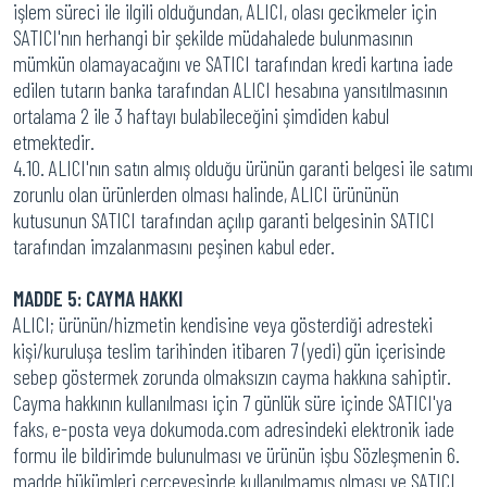
işlem süreci ile ilgili olduğundan, ALICI, olası gecikmeler için
SATICI'nın herhangi bir şekilde müdahalede bulunmasının
mümkün olamayacağını ve SATICI tarafından kredi kartına iade
edilen tutarın banka tarafından ALICI hesabına yansıtılmasının
ortalama 2 ile 3 haftayı bulabileceğini şimdiden kabul
etmektedir.
4.10. ALICI'nın satın almış olduğu ürünün garanti belgesi ile satımı
zorunlu olan ürünlerden olması halinde, ALICI ürününün
kutusunun SATICI tarafından açılıp garanti belgesinin SATICI
tarafından imzalanmasını peşinen kabul eder.
MADDE 5: CAYMA HAKKI
ALICI; ürünün/hizmetin kendisine veya gösterdiği adresteki
kişi/kuruluşa teslim tarihinden itibaren 7 (yedi) gün içerisinde
sebep göstermek zorunda olmaksızın cayma hakkına sahiptir.
Cayma hakkının kullanılması için 7 günlük süre içinde SATICI'ya
faks, e-posta veya dokumoda.com adresindeki elektronik iade
formu ile bildirimde bulunulması ve ürünün işbu Sözleşmenin 6.
madde hükümleri çerçevesinde kullanılmamış olması ve SATICI