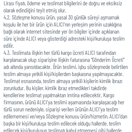
Lirası fiyatı, ödeme ve teslimat bilgilerini de doğru ve eksiksiz
olarak edindiğini teyit etmiş olur.
4.2. Sözleşme konusu ürün, yasal 30 günlük süreyi aşmamak
koşulu ile her bir ürün için ALICI'nın yerleşim yerinin uzaklığına
bağlı olarak internet sitesinde yer ön bilgiler içinde açıklanan
süre içinde ALICI veya gösterdiği adresteki kişi/kuruluşa teslim
edilir.
4.3. Teslimata ilişkin her türlü kargo ücreti ALICI tarafından
karşılanacak olup siparişine ilişkin faturasına "Gönderim Ücreti"
adı altında yansıtılacaktır. Ürün teslimi, işbu sözleşmede belirtilen
teslim almaya yetkili kişi/kişilerden başkasına yapılmayacaktır.
Teslimat esnasında, teslim almaya yetkili kişilerin kimlik ibrazı
zorunludur. Bu kişiler, kimlik ibraz etmedikleri takdirde
kendilerine teslimat yapılmaktan imtina edilecektir. Kargo
firmasının, ürünü ALICI'ya teslimi aşamasında karşılaşacağı her
türlü sorun nedeniyle, siparişi verilen ürünün ALICI'ya teslim
edilememesi ve/veya Sözleşme konusu ürün/hizmetin, ALICI'dan
başka bir kişi/kuruluşa teslim edilecek olduğu hallerde, teslim
edilecek kişi/kuruluşun teslimatı kabul etmemesi gibi hallerde