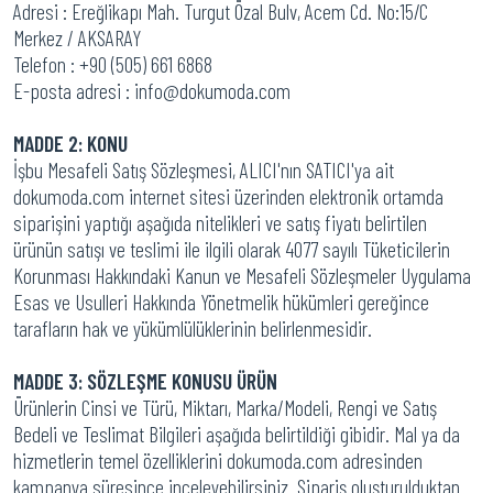
Adresi : Ereğlikapı Mah. Turgut Özal Bulv, Acem Cd. No:15/C
Merkez / AKSARAY
Telefon : +90 (505) 661 6868
E-posta adresi : info@dokumoda.com
MADDE 2: KONU
İşbu Mesafeli Satış Sözleşmesi, ALICI'nın SATICI'ya ait
dokumoda.com internet sitesi üzerinden elektronik ortamda
siparişini yaptığı aşağıda nitelikleri ve satış fiyatı belirtilen
ürünün satışı ve teslimi ile ilgili olarak 4077 sayılı Tüketicilerin
Korunması Hakkındaki Kanun ve Mesafeli Sözleşmeler Uygulama
Esas ve Usulleri Hakkında Yönetmelik hükümleri gereğince
tarafların hak ve yükümlülüklerinin belirlenmesidir.
MADDE 3: SÖZLEŞME KONUSU ÜRÜN
Ürünlerin Cinsi ve Türü, Miktarı, Marka/Modeli, Rengi ve Satış
Bedeli ve Teslimat Bilgileri aşağıda belirtildiği gibidir. Mal ya da
hizmetlerin temel özelliklerini dokumoda.com adresinden
kampanya süresince inceleyebilirsiniz. Sipariş oluşturulduktan