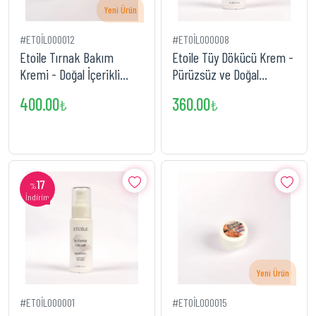
Yeni Ürün
#ETOİL000012
#ETOİL000008
Etoile Tırnak Bakım
Etoile Tüy Dökücü Krem -
Kremi - Doğal İçerikli
Pürüzsüz ve Doğal
Tırnak Güçlendirici Krem
Yöntemle Tüylerden
400.00
360.00
₺
₺
Kurtulun
17
%
İndirim
Yeni Ürün
#ETOİL000001
#ETOİL000015