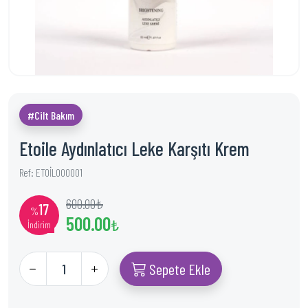
#Cilt Bakım
Etoile Aydınlatıcı Leke Karşıtı Krem
Ref: ETOİL000001
600.00
₺
17
%
500.00
₺
İndirim
Sepete Ekle