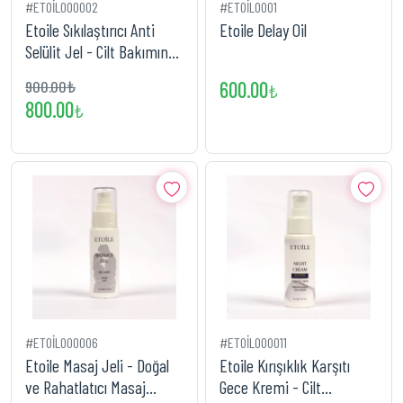
#ETOİL000002
#ETOİL0001
Etoile Sıkılaştırıcı Anti
Etoile Delay Oil
Selülit Jel - Cilt Bakımında
Etkili Çözüm
900.00₺
600.00
₺
800.00
₺
#ETOİL000006
#ETOİL000011
Etoile Masaj Jeli - Doğal
Etoile Kırışıklık Karşıtı
ve Rahatlatıcı Masaj
Gece Kremi - Cilt